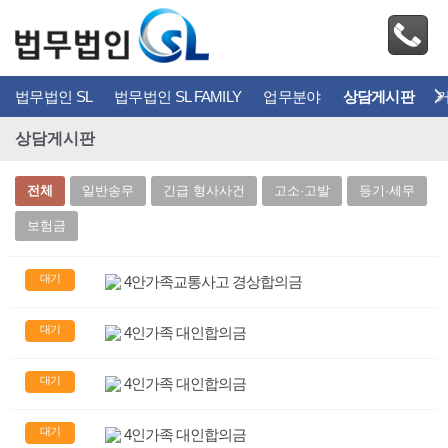
법무법인 SL
법무법인 SL FAMILY
업무분야
상담게시판
상담게시판
전체
일반송무
긴급 형사사건
고소·고발
등기·세무
보험금
대기
4안가족교통사고 경상합의금
대기
4인가족 대인합의금
대기
4인가족 대인합의금
대기
4인가족 대인합의금