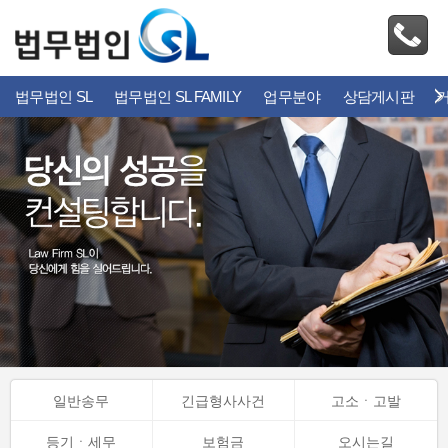
법무법인 SL
법무법인 SL FAMILY
업무분야
상담게시판
일반송무
긴급형사사건
고소ㆍ고발
등기ㆍ세무
보험금
오시는길