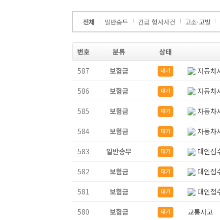
전체
일반송무
긴급 형사사건
고소·고발
번호
분류
상태
587
보험금
자동차사
대기
586
보험금
자동차사
대기
585
보험금
자동차사
대기
584
보험금
자동차사
대기
583
일반송무
대인접수
대기
582
보험금
대인접수
대기
581
보험금
대인접수
대기
580
보험금
교통사고
대기